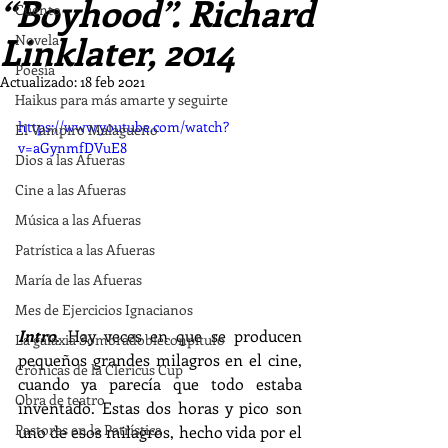
“Boyhood”. Richard
Cuento
Linklater, 2014
Novela
Poesía
Actualizado:
18 feb 2021
Haikus para más amarte y seguirte
https://www.youtube.com/watch?
El Vampiro Malagueño
v=aGynmfDVuE8
Dios a las Afueras
Cine a las Afueras
Música a las Afueras
Patrística a las Afueras
María de las Afueras
Mes de Ejercicios Ignacianos
Intro
. Hay veces en que se producen 
La galaxia Sombradobleconpitufo
pequeños grandes milagros en el cine, 
Crónicas de la Clericus Cup
cuando ya parecía que todo estaba 
Obra de teatro
inventado. Estas dos horas y pico son 
Pastores en la Patrística
uno de esos milagros, hecho vida por el 