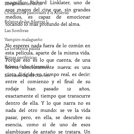
magnífico Richard Linklater, uno de 
Los piratas del Go'El
esos magos del cine que, sin grandes 
Chifladuras pastorales d ls Afueras
medios, es capaz de emocionar 
Relatos de las Afueras I
tocando lo más profundo del alma.
Las Sombras
Vampiro malagueño
No esperes nada fuera de lo común en 
La tormenta pálida
esta película, aparte de la misma vida. 
Rimas periféricas
Porque eso es lo que cuenta, de una 
Relatos de las Afueras II
forma absolutamente nueva: es una 
cinta dirigida en tiempo real, es decir: 
Los casos de «El Cuervo»
entre el comienzo y el final de su 
rodaje han pasado 12 años, 
exactamente el tiempo que transcurre 
dentro de ella. Y lo que narra no es 
nada del otro mundo: se ve la vida 
pasar, pero, en ella, se descubre su 
esencia, como si de uno de esos 
alambiques de antaño se tratara. Un 