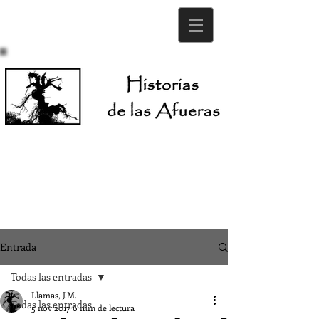
Entrada
Todas las entradas
Llamas, J.M.
Todas las entradas
5 nov 2017
6 min de lectura