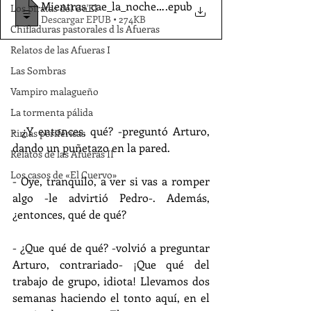
Mientras_cae_la_noche-Llamas_JM_
.epub
Los piratas del Go'El
Descargar EPUB • 274KB
Chifladuras pastorales d ls Afueras
Relatos de las Afueras I
Las Sombras
Vampiro malagueño
La tormenta pálida
- ¿Y entonces, qué? -preguntó Arturo, 
Rimas periféricas
dando un puñetazo en la pared.
Relatos de las Afueras II
Los casos de «El Cuervo»
- Oye, tranquilo, a ver si vas a romper 
algo -le advirtió Pedro-. Además, 
¿entonces, qué de qué?
- ¿Que qué de qué? -volvió a preguntar 
Arturo, contrariado- ¡Que qué del 
trabajo de grupo, idiota! Llevamos dos 
semanas haciendo el tonto aquí, en el 