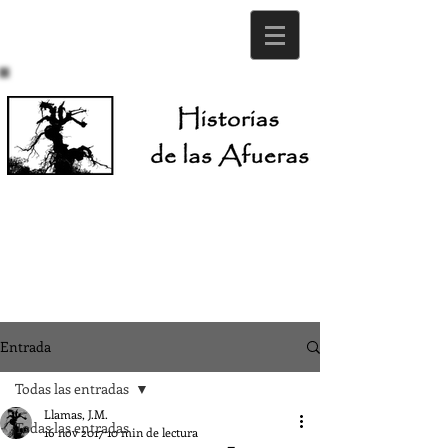
Entrada
Todas las entradas
Llamas, J.M.
Todas las entradas
16 nov 2017
10 min de lectura