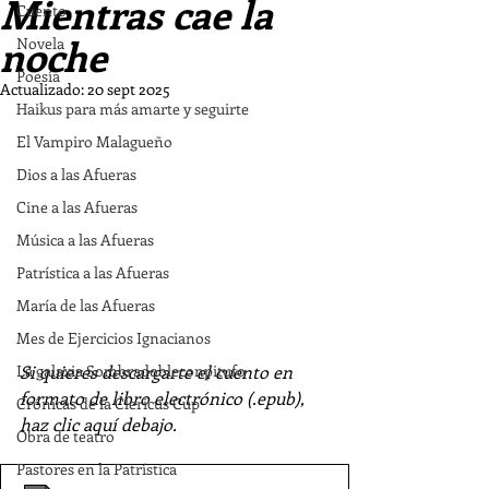
Mientras cae la
Cuento
noche
Novela
Poesía
Actualizado:
20 sept 2025
Haikus para más amarte y seguirte
El Vampiro Malagueño
Dios a las Afueras
Cine a las Afueras
Música a las Afueras
Patrística a las Afueras
María de las Afueras
Mes de Ejercicios Ignacianos
La galaxia Sombradobleconpitufo
Si quieres descargarte el cuento en 
formato de libro electrónico (.epub), 
Crónicas de la Clericus Cup
haz clic aquí debajo.
Obra de teatro
Pastores en la Patrística