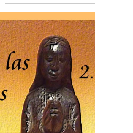
Llamas, J.M.
1 sept 2019
3 min de lectura
Dios a las Afueras
Ecce Homo
Monólogo sobre la virgen María, de Bartimeo,
durante la pasión. Basado en "La realidad es más
importante que la idea", del papa Fr