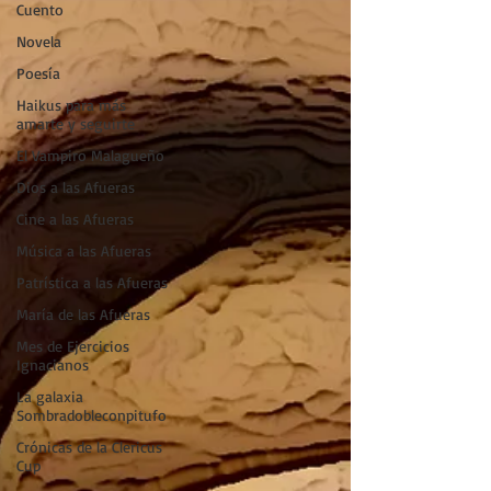
Cuento
Novela
Poesía
Haikus para más
amarte y seguirte
El Vampiro Malagueño
Dios a las Afueras
Cine a las Afueras
Música a las Afueras
Patrística a las Afueras
María de las Afueras
Mes de Ejercicios
Ignacianos
La galaxia
Sombradobleconpitufo
Crónicas de la Clericus
Cup