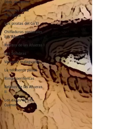
Obra de teatro
Pastores en la
Patrística
Los piratas del Go'El
Chifladuras pastorales
d ls Afueras
Relatos de las Afueras I
Las Sombras
Vampiro malagueño
La tormenta pálida
Rimas periféricas
Relatos de las Afueras
II
Los casos de «El
Cuervo»